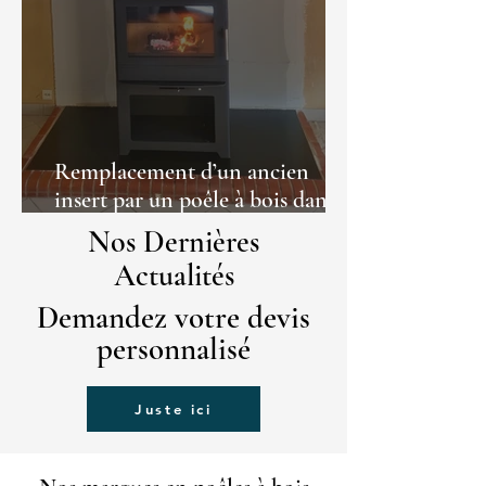
Remplacement d’un ancien
insert par un poêle à bois dans
une maison à Vic Fezensac dans
Nos Dernières
le Gers (32)
Actualités
Demandez votre devis
personnalisé
Juste ici