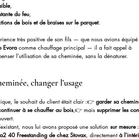
aible
,
stante du feu
,
tions de bois et de braises sur le parquet
.
rience très positive de son fils — que nous avions équip
p Evora
 comme chauffage principal — il a fait appel à 
penser l’utilisation de sa cheminée, sans la dénaturer.
heminée, changer l’usage
ique, le souhait du client était clair :👉 
garder sa chemin
continuer à se chauffer au bois
,👉 mais 
supprimer les cont
ouvert.
l’existant, nous lui avons proposé une solution 
sur mesure
 
va2 40 Freestanding de chez Stovax
, directement 
à l’inté