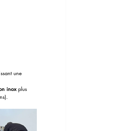
issant une 
ion inox
 plus 
ns).