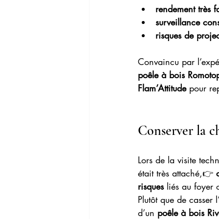
rendement très f
surveillance con
risques de projec
Convaincu par l’expé
poêle à bois Romoto
Flam’Attitude
 pour re
Conserver la c
Lors de la visite techn
était très attaché,👉 
risques
 liés au foyer 
Plutôt que de casser 
d’un 
poêle à bois Ri