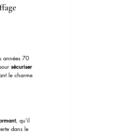
ffage 
s années 70 
pour 
sécuriser 
vant le charme 
formant
, qu’il 
erte dans le 