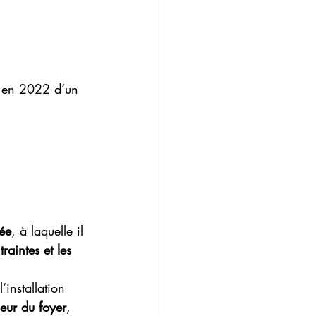
é en 2022 d’un 
ée
, à laquelle il 
raintes et les 
:l’installation 
rieur du foyer
, 